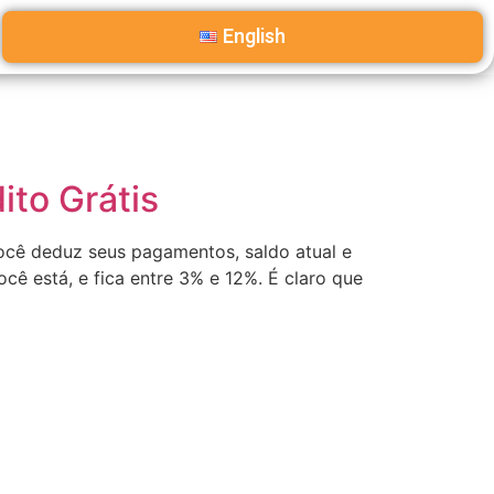
English
ito Grátis
 você deduz seus pagamentos, saldo atual e
cê está, e fica entre 3% e 12%. É claro que