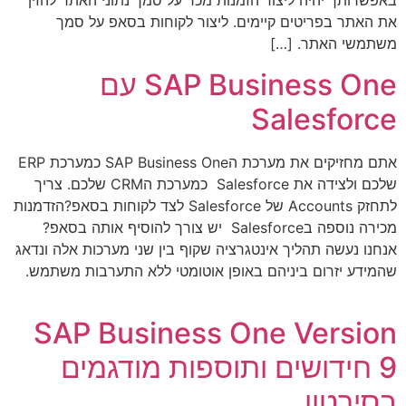
באפשרותך יהיה ליצור הזמנות מכר על סמך נתוני האתר להזין
את האתר בפריטים קיימים. ליצור לקוחות בסאפ על סמך
משתמשי האתר. […]
SAP Business One עם
Salesforce
אתם מחזיקים את מערכת הSAP Business One כמערכת ERP
שלכם ולצידה את Salesforce כמערכת הCRM שלכם. צריך
לתחזק Accounts של Salesforce לצד לקוחות בסאפ?הזדמנות
מכירה נוספה בSalesforce יש צורך להוסיף אותה בסאפ?
אנחנו נעשה תהליך אינטגרציה שקוף בין שני מערכות אלה ונדאג
שהמידע יזרום ביניהם באופן אוטומטי ללא התערבות משתמש.
SAP Business One Version
9 חידושים ותוספות מודגמים
בסירטון